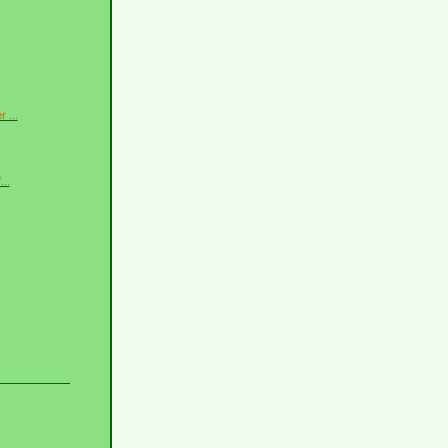
 ...
..