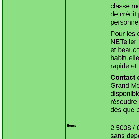
classe mo
de crédit 
personnel
Pour les 
NETeller
et beauco
habituell
rapide et 
Contact e
Grand Mon
disponibl
résoudre 
dès que p
Bonus :
2 500$ /
sans depo