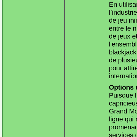
En utilisa
l’industr
de jeu in
entre le 
de jeux e
l'ensembl
blackjack,
de plusieu
pour atti
internati
Options 
Puisque l
capricieu
Grand Mon
ligne qui 
promenad
services 