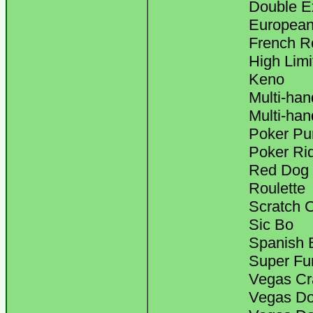
Double E
European
French Ro
High Limi
Keno
Multi-han
Multi-han
Poker Pur
Poker Ri
Red Dog
Roulette
Scratch 
Sic Bo
Spanish 
Super Fu
Vegas Cr
Vegas Do