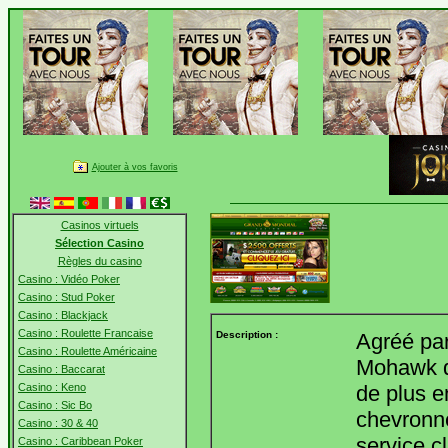
Ajouter à vos favoris
Casinos virtuels
Sélection Casino
Règles du casino
Casino : Vidéo Poker
Casino : Stud Poker
Casino : Blackjack
Casino : Roulette Francaise
Description :
Agréé pa
Casino : Roulette Américaine
Mohawk d
Casino : Baccarat
Casino : Keno
de plus e
Casino : Sic Bo
chevronné
Casino : 30 & 40
service c
Casino : Caribbean Poker