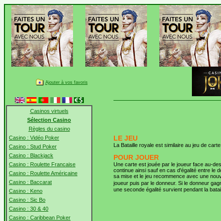
Ajouter à vos favoris
Casinos virtuels
Sélection Casino
Règles du casino
LE JEU
Casino : Vidéo Poker
La Bataille royale est similaire au jeu de carte 
Casino : Stud Poker
Casino : Blackjack
POUR JOUER
Casino : Roulette Francaise
Une carte est jouée par le joueur face au-des
continue ainsi sauf en cas d'égalité entre le d
Casino : Roulette Américaine
sa mise et le jeu recommence avec une nouvell
Casino : Baccarat
joueur puis par le donneur. Si le donneur gagne
une seconde égalité survient pendant la batail
Casino : Keno
Casino : Sic Bo
Casino : 30 & 40
Casino : Caribbean Poker