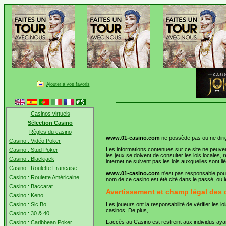
Ajouter à vos favoris
Casinos virtuels
Sélection Casino
Règles du casino
www.01-casino.com
ne possède pas ou ne dirig
Casino : Vidéo Poker
Les informations contenues sur ce site ne peuvent
Casino : Stud Poker
les jeux se doivent de consulter les lois locales,
Casino : Blackjack
internet ne suivent pas les lois auxquelles sont li
Casino : Roulette Francaise
www.01-casino.com
n'est pas responsable pou
Casino : Roulette Américaine
nom de ce casino est été cité dans le passé, ou le
Casino : Baccarat
Avertissement et champ légal des 
Casino : Keno
Casino : Sic Bo
Les joueurs ont la responsabilité de vérifier les lo
casinos. De plus,
Casino : 30 & 40
L’accès au Casino est restreint aux individus ayan
Casino : Caribbean Poker