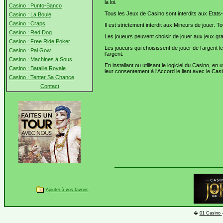
la loi.
Casino : Punto-Banco
Tous les Jeux de Casino sont interdits aux Etats-Un
Casino : La Boule
Casino : Craps
Il est strictement interdit aux Mineurs de jouer. 
Casino : Red Dog
Les joueurs peuvent choisir de jouer aux jeux gra
Casino : Free Ride Poker
Les joueurs qui choisissent de jouer de l’argent l
Casino : Pai Gow
l’argent.
Casino : Machines à Sous
En installant ou utilisant le logiciel du Casino, 
Casino : Bataille Royale
leur consentement à l’Accord le liant avec le Casin
Casino : Tenter Sa Chance
Contact
Ajouter à vos favoris
�
01 Casino