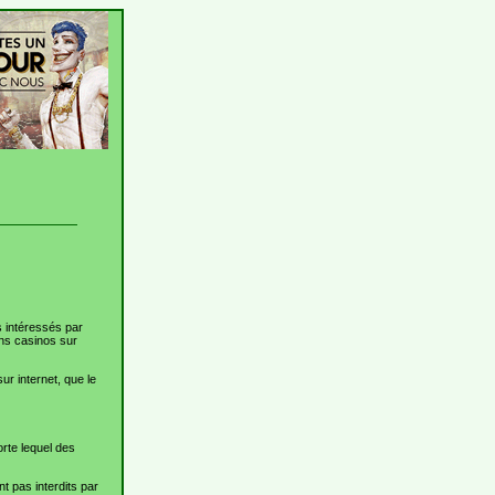
s intéressés par
ins casinos sur
r internet, que le
orte lequel des
t pas interdits par