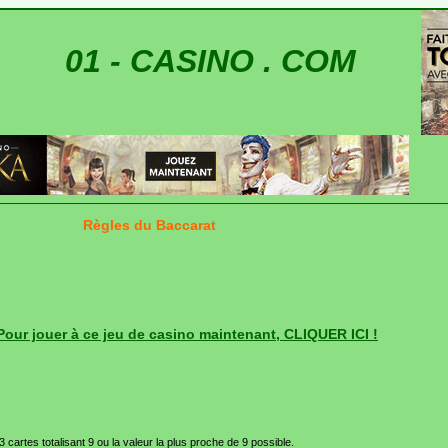
01 - CASINO . COM
Règles du Baccarat
Pour jouer à ce jeu de casino maintenant, CLIQUER ICI !
 cartes totalisant 9 ou la valeur la plus proche de 9 possible.