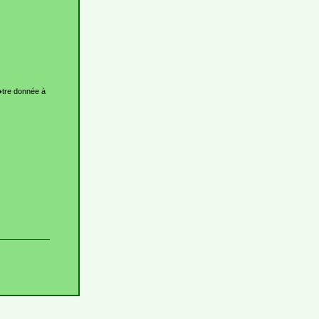
 �tre donnée à