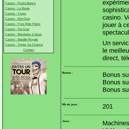
expérimen
Casino : Punto-Banco
sophistic
Casino : La Boule
Casino : Craps
casino. Vo
Casino : Red Dog
jouer à c
Casino : Free Ride Poker
Casino : Pai Gow
spectacula
Casino : Machines à Sous
Casino : Bataille Royale
Un servic
Casino : Tenter Sa Chance
le meille
Contact
direct, t
Bonus :
Bonus sur
Bonus sur
Bonus su
Nb de jeux :
201
Jeux :
Machines