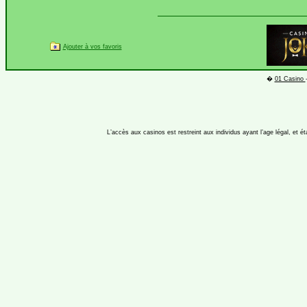
Ajouter à vos favoris
�
01 Casino
L’accès aux casinos est restreint aux individus ayant l’age légal, et éta