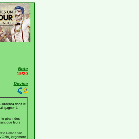
Note
19/20
Devise
(Curaçao) dans le
ait gagner la
 le géant des
isant que leurs
zia Palace fait
DS GNA, largement