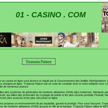
01 - CASINO . COM
Tropezia Palace
t un casino en ligne sous licence et régulé par le Gouvernement des Antilles Néerlandaises 
ux d'argent en ligne. Tropezia Palace suit un code de conduite strict et notre intégrité nous a f
élité de nombreux joueurs.
ilise des systèmes de génération de nombres aléatoires (GNA) ultra modernes, fabriqués par
tsoft, qui utilise des protocoles de cryptage de pointe et les plus récents produits Firewall, fa
i les plus avancés et les plus sécurisés en ligne.
us propose un environnement de jeu équitable, garanti et protégé. Pour vous l'assurer, Trope
eur de nombres aléatoires (GNA) qui joue le rôle de la banque. Tropezia Palace utilise le M